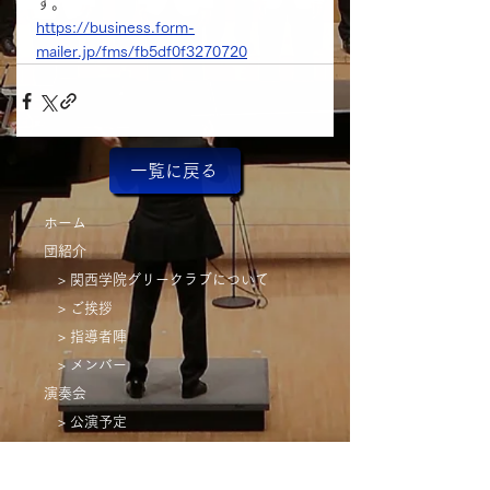
す。
https://business.form-
mailer.jp/fms/fb5df0f3270720
一覧に戻る
ホーム
団紹介
> 関西学院グリークラブについて
> ご挨拶
> 指導者陣
> メンバー
演奏会
> 公演予定
> 過去の演奏会
CD/DVD/Blu-ray