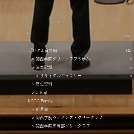
デジタル資料館
Con
> 関西学院グリークラブの歩み
>
> 演奏記録
>
​
> リサイタルギャラリー
>
> 歴史
資料
> U Boj!
KGGC Family
> 新月会
> 関西学院ウィメンズ・グリークラブ
​
> 関西学院高等部グリークラブ