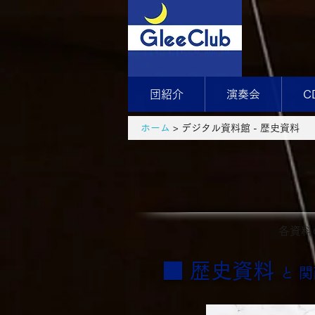
団紹介
演奏会
C
ホーム
> デジタル資料館 - 歴史資料
​各資
■ 歴史資料
と
関