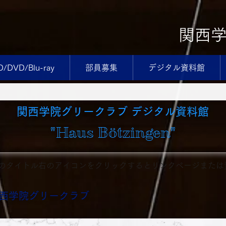
関西
D/DVD/Blu-ray
部員募集
デジタル資料館
​関西学院グリークラブ デジタル資料館
"Haus Bötzingen"
料のタイトル右のアイコンをクリックするとリンクページまた
西学院グリークラブ