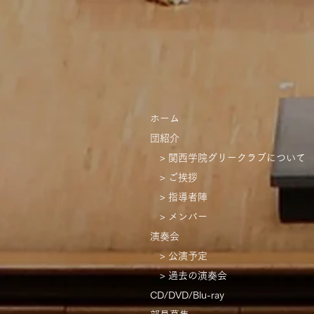
ホーム
団紹介
> 関西学院グリークラブについて
> ご挨拶
> 指導者陣
> メンバー
演奏会
> 公演予定
​
> 過去の演奏会
CD/DVD/Blu-ray