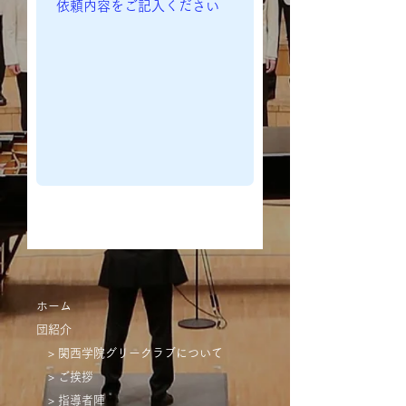
送信する
ホーム
団紹介
> 関西学院グリークラブについて
> ご挨拶
> 指導者陣