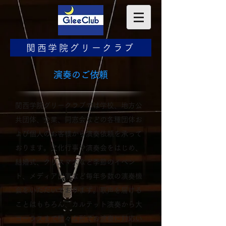
関西学院グリークラブ
​演奏のご依頼
関西学院グリークラブでは学校、地方公
共団体、企業、同窓会などの各種団体お
よび個人のお客様から演奏依頼を承って
おります。文化行事や演奏会をはじめ、
結婚式、クリスマスなど季節のイベン
ト、メディア出演など毎年多数の演奏機
会をいただいております。歌声を届ける
ことはもちろん、カルテット演奏から大
コーラスまで様々な形での演奏に対応い