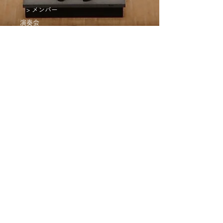
> メンバー
演奏会
> 公演予定
> 過去の演奏会
CD/DVD/Blu-ray
部員募集
デジタル資料館
> 関西学院グリークラブの歩み
> 演奏記録
​
> リサイタルギャラリー
> 歴史資料
> U Boj!
KGGC Family
> 新月会
> 関西学院ウィメンズ・グリークラブ
> 関西学院高等部グリークラブ
Contact