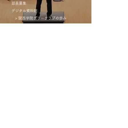
部員募集
デジタル資料館
> 関西学院グリークラブの歩み
> 演奏記録
​
> リサイタルギャラリー
> 歴史資料
> U Boj!
KGGC Family
> 新月会
> 関西学院ウィメンズ・グリークラブ
> 関西学院高等部グリークラブ
Contact
> お問い合わせ
> 演奏のご依頼
> アクセス