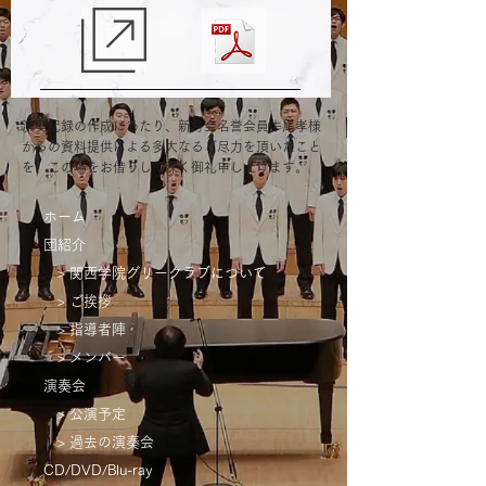
演奏記録の作成にあたり、新月会名誉会員牛尾孝様
からの資料提供による多大なるご尽力を頂いたこと
を、この場をお借りして深く御礼申し上げます。
ホーム
団紹介
> 関西学院グリークラブについて
> ご挨拶
> 指導者陣
> メンバー
演奏会
> 公演予定
> 過去の演奏会
CD/DVD/Blu-ray