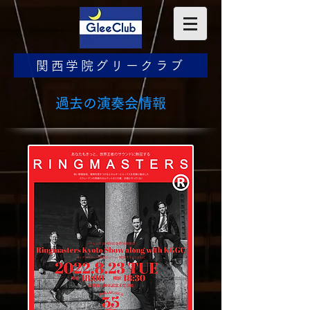
関西学院グリークラブ
過去の演奏会情報