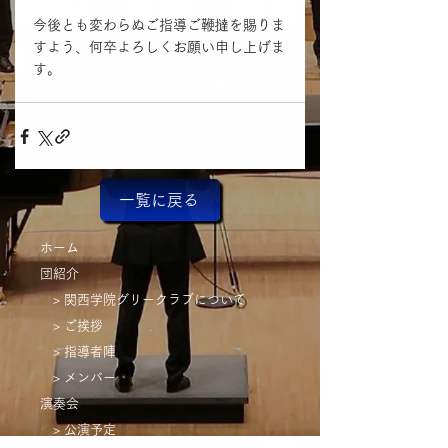
今後とも変わらぬご指導ご鞭撻を賜りま
すよう、何卒よろしくお願い申し上げま
す。
一覧に戻る
ホーム
団紹介
> 関西学院グリークラブについて
> ご挨拶
> 指導者陣
> メンバー
演奏会
> 公演予定